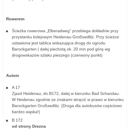
Rowerem
Ścieżka rowerowa „Elberadweg“ przebiega dokładnie przy
przystanku kolejowym Heidenau-Großsedlitz. Przy ścieżce
ustawiona jest tablica wskazująca drogę do ogrodu
Barockgarten | dalej piechotą ok. 20 min pod górę wg
drogowskazów szlaku pieszego (czerwony punkt)
Autem
A 17
Zjazd Heidenau; do B172, dalej w kierunku Bad Schandau.
W Heidenau zgodnie ze znakami skręcić w prawo w kierunku
Barockgarten Großsedlitz. (Droga dla autobusów częściowo
bardzo wąska!)
B 172
od strony Drezna