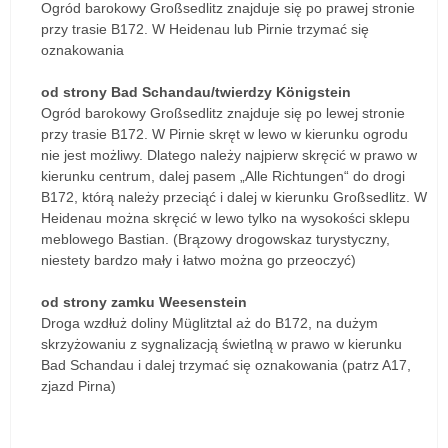
Ogród barokowy Großsedlitz znajduje się po prawej stronie
przy trasie B172. W Heidenau lub Pirnie trzymać się
oznakowania
od strony Bad Schandau/twierdzy Königstein
Ogród barokowy Großsedlitz znajduje się po lewej stronie
przy trasie B172. W Pirnie skręt w lewo w kierunku ogrodu
nie jest możliwy. Dlatego należy najpierw skręcić w prawo w
kierunku centrum, dalej pasem „Alle Richtungen“ do drogi
B172, którą należy przeciąć i dalej w kierunku Großsedlitz. W
Heidenau można skręcić w lewo tylko na wysokości sklepu
meblowego Bastian. (Brązowy drogowskaz turystyczny,
niestety bardzo mały i łatwo można go przeoczyć)
od strony zamku Weesenstein
Droga wzdłuż doliny Müglitztal aż do B172, na dużym
skrzyżowaniu z sygnalizacją świetlną w prawo w kierunku
Bad Schandau i dalej trzymać się oznakowania (patrz A17,
zjazd Pirna)