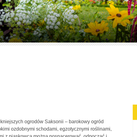
ękniejszych ogrodów Saksonii – barokowy ogród
okimi ozdobnymi schodami, egzotycznymi roślinami,
ami z piaskowca można pospacerować, odpocząć i