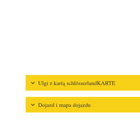
Ulgi z kartą schlösserlandKARTE
Dojazd i mapa dojazdu