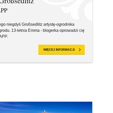
roßsedlitz
APP
go niegdyś Großsedlitz artystę-ogrodnika
rodu. 13-letnia Emma - blogerka oprowadzi cię
dAPP.
WIĘCEJ INFORMACJI