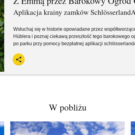
Z Emmą przez Barokowy Ogród G
Aplikacja krainy zamków Schlösserland
Wsłuchaj się w historie opowiadane przez współtworzące
Hüblera i poznaj ciekawą przeszłość tego barokowego og
po parku przy pomocy bezpłatnej aplikacji schlösserlan
W pobliżu