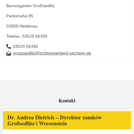
Barockgarten Großsedlitz
Parkstraße 85
01809 Heidenau
Telefax: 03529 56399
03529 56390
grosssedlitz@schloesserland-sachsen.de
Kontakt
Dr. Andrea Dietrich – Dyrektor zamków
Großsedlitz i Weesenstein