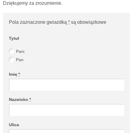
Dziękujemy za zrozumienie.
Pola zaznaczone gwiazdką
*
są obowiązkowe
Website (Please leave empty!)
Tytuł
Pani
Pan
Imię
*
Nazwisko
*
Ulica