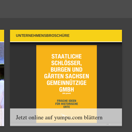
UNTERNEHMENSBROSCHÜRE
Jetzt online auf yumpu.com blättern